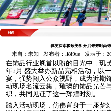
时尚
玑芙探索极致美学 开启未来时尚
来自：未知 发布者：li8i9ue 发表于：2025-
在饰品行业翘首以盼的目光中，玑芙（J
年2月 盛大举办新品亮相活动，以
宴，强势闯入公众视野，成为近期
动现场名流云集，璀璨的饰品光芒
织，共同见证了这一辉煌时刻。
踏入活动现场，仿佛置身于一座梦